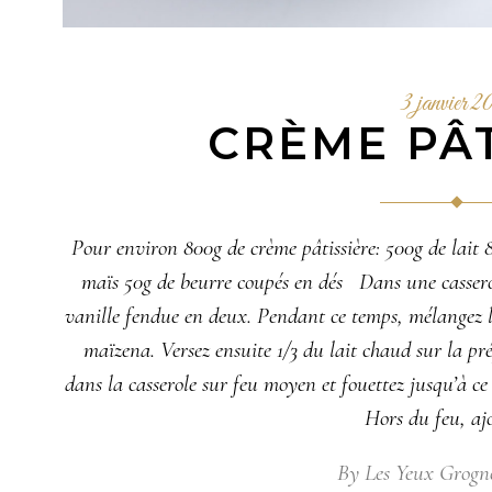
3 janvier 2
CRÈME PÂT
Pour environ 800g de crème pâtissière: 500g de lait 8
maïs 50g de beurre coupés en dés Dans une casserole
vanille fendue en deux. Pendant ce temps, mélangez le
maïzena. Versez ensuite 1/3 du lait chaud sur la pr
dans la casserole sur feu moyen et fouettez jusqu’à ce
Hors du feu, aj
By
Les Yeux Grogn