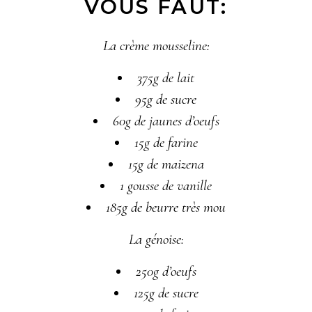
VOUS FAUT:
La crème mousseline:
375g de lait
95g de sucre
60g de jaunes d’oeufs
15g de farine
15g de maizena
1 gousse de vanille
185g de beurre très mou
La génoise:
250g d’oeufs
125g de sucre