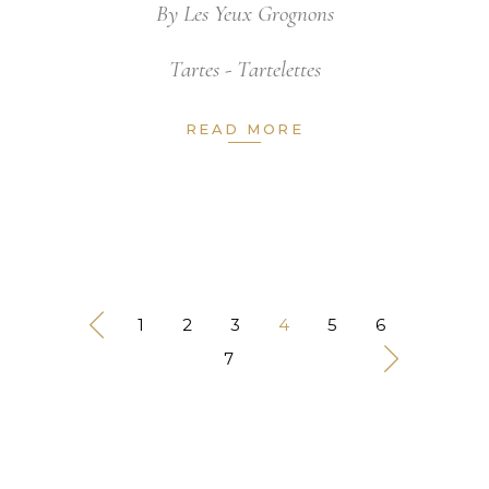
By
Les Yeux Grognons
Tartes - Tartelettes
READ MORE
1
2
3
4
5
6
7