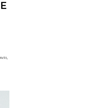
DE
nets,