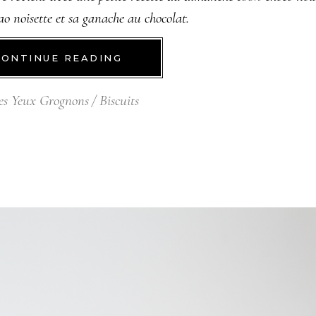
cao noisette et sa ganache au chocolat.
CONTINUE READING
es Yeux Grognons
Biscuits