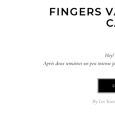
FINGERS V
C
Hey! 
Après deux semaines un peu intense je r
By
Les Yeu