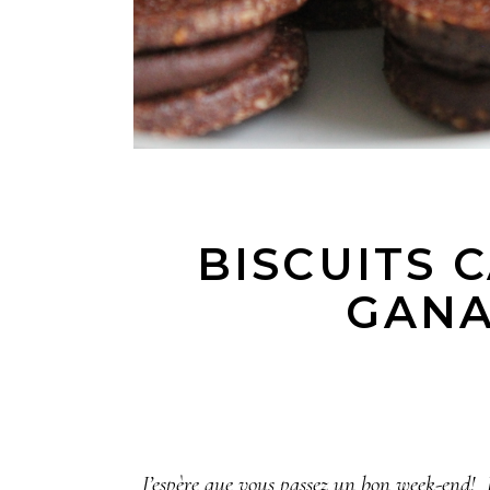
BISCUITS 
GANA
J’espère que vous passez un bon week-end! J