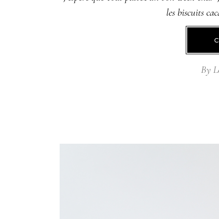
les biscuits ca
By
L