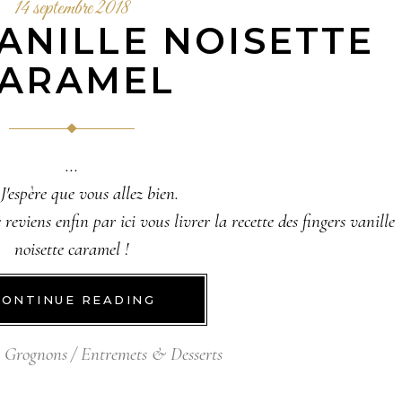
14 septembre 2018
ANILLE NOISETTE
ARAMEL
J'espère que vous allez bien.
eviens enfin par ici vous livrer la recette des fingers vanille
noisette caramel !
CONTINUE READING
x Grognons
Entremets & Desserts