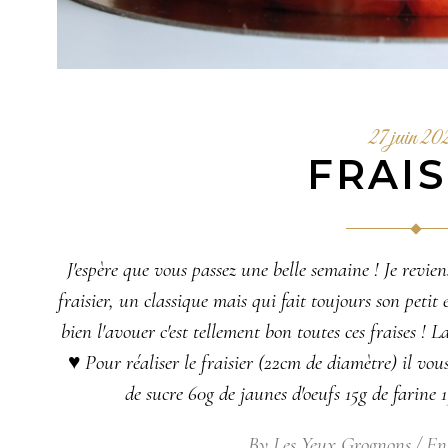
27 juin 20
FRAIS
J'espère que vous passez une belle semaine ! Je revien
fraisier, un classique mais qui fait toujours son petit e
bien l'avouer c'est tellement bon toutes ces fraises ! L
♥ Pour réaliser le fraisier (22cm de diamètre) il vou
de sucre 60g de jaunes d'oeufs 15g de farine
By
Les Yeux Grognons
En