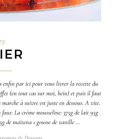
23
IER
s enfin par ici pour vous livrer la recette du
ffet (en tout cas sur moi, hein) et puis il faut
a marche à suivre est juste en dessous. A vite.
s faut: La crème mousseline: 375g de lait 95g
 15g de maizena 1 gousse de vanille
tremets & Desserts