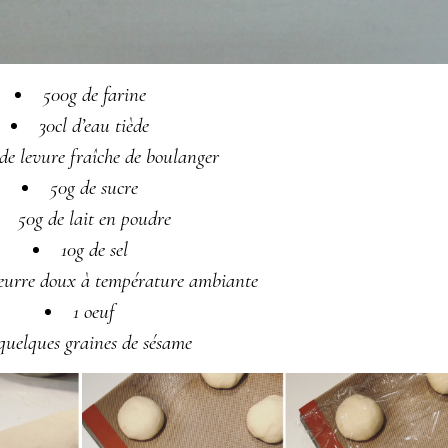
500g de farine
30cl d’eau tiède
de levure fraîche de boulanger
50g de sucre
50g de lait en poudre
10g de sel
beurre doux à température ambiante
1 oeuf
quelques graines de sésame