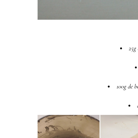
25g 
100g de 