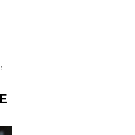
i
!
E