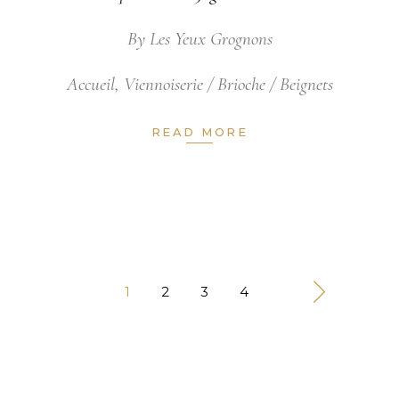
By
Les Yeux Grognons
Accueil
,
Viennoiserie / Brioche / Beignets
READ MORE
1
2
3
4