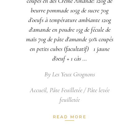
coupés en dés Crème Amande: 120g de
beurre pommade 105g de sucre 70g
d’oeufs à température ambiante 120g
d'amande en poudre 15g de fécule de
maïs 70g de pâte d'amande 50% coupés
en petits cubes (facultatif) 1 jaune
d'oeuf + 1 càs
By
Les Yeux Grognons
Accueil
,
Pâte Feuilletée / Pâte levée
feuilletée
READ MORE