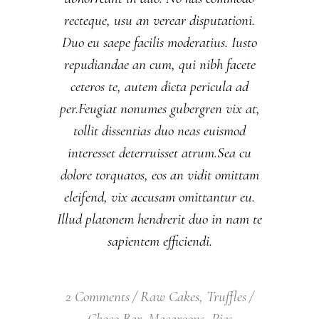
recteque, usu an verear disputationi.
Duo eu saepe facilis moderatius. Iusto
repudiandae an cum, qui nibh facete
ceteros te, autem dicta pericula ad
per.Feugiat nonumes gubergren vix at,
tollit dissentias duo neas euismod
interesset deterruisset atrum.Sea cu
dolore torquatos, eos an vidit omittam
eleifend, vix accusam omittantur eu.
Illud platonem hendrerit duo in nam te
sapientem efficiendi.
2 Comments
Raw Cakes
,
Truffles
Choco Bar
,
Macaroons
,
Pies