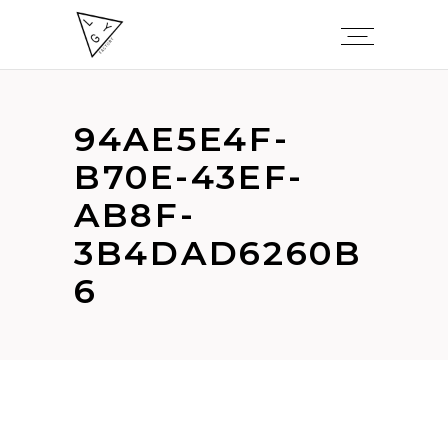
94AE5E4F-
B70E-43EF-
AB8F-
3B4DAD6260B
6