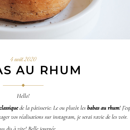
4 août 2020
AS AU RHUM
Hello!
classique
de la pâtisserie: Le ou plutôt les
babas au rhum
! J’es
rtager vos réalisations sur
instagram
, je serai ravie de les voir.
us dis à vite! Belle journée.