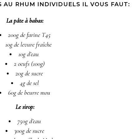
S AU RHUM INDIVIDUELS IL VOUS FAUT:
La pâte à babas:
200g de farine T45
10g de levure fraîche
10g d’eau
2 oeufs (100g)
20g de sucre
4g de sel
60g de beurre mou
Le sirop:
750g d’eau
300g de sucre