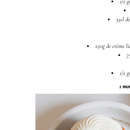
1/2 
35cl d
250g de crème l
7
1/2 
1 mou