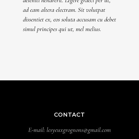
deleniti hendrerit. Legere graeci per ut,
ad eam altera electram. Sit volutpat
dissentiet ex, eos soluta accusam cu debet
simul principes qui ut, mel melius.
CONTACT
E-mail:
lesyeuxgrognons@gmail.com