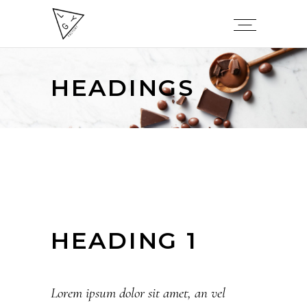
HEADINGS
HEADING 1
Lorem ipsum dolor sit amet, an vel