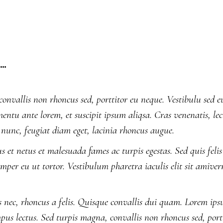
N…
convallis non rhoncus sed, porttitor eu neque. Vestibulu sed 
mentu ante lorem, et suscipit ipsum aliqsa. Cras venenatis, lect
nunc, feugiat diam eget, lacinia rhoncus augue.
 et netus et malesuada fames ac turpis egestas. Sed quis felis e
per eu ut tortor. Vestibulum pharetra iaculis elit sit amiver
 nec, rhoncus a felis. Quisque convallis dui quam. Lorem ipsu
empus lectus. Sed turpis magna, convallis non rhoncus sed, por