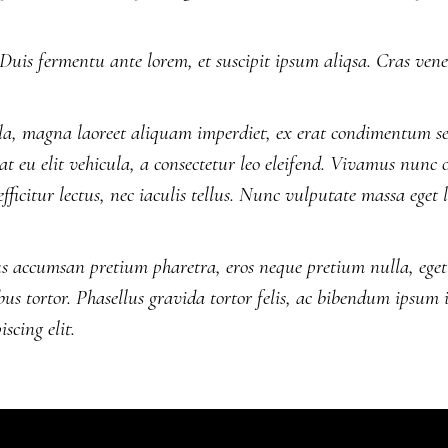
 Duis fermentu ante lorem, et suscipit ipsum aliqsa. Cras venen
, magna laoreet aliquam imperdiet, ex erat condimentum sem,
 eu elit vehicula, a consectetur leo eleifend. Vivamus nunc od
fficitur lectus, nec iaculis tellus. Nunc vulputate massa eget 
s accumsan pretium pharetra, eros neque pretium nulla, eget f
ibus tortor. Phasellus gravida tortor felis, ac bibendum ipsum 
scing elit.