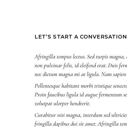
LET’S START A CONVERSATIO
Afringilla tempus lectus. Sed turpis magna, 
non pulvinar felis, id eleifend erat. Duis fer
nec dictum magna mi at ligula. Nam sapien 
Pellentesque habitant morbi tristique senectus
Proin faucibus ligula id augue fermentum sem
volutpat ulorper hendrerit.
Curabitur nisi magna, interdum sed ultricies
fringilla dapibus dui sit amet. Afringilla t