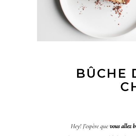
BÛCHE 
C
Hey! J’espère que
vous allez b